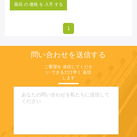
最高 の 価格 を 入手 する
1
問い合わせを送信する
ご要望を 送信してくださ
い できるだけ早く 返信
します