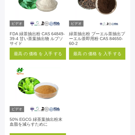
ビデオ
ビデオ
FDA 緑茶抽出粉 CAS 64849-
緑茶抽出粉 プーエル茶抽出プ
39-4 甘い茶葉抽出物 ルブソ
ーエル茶即用粉 CAS 84650-
サイド
60-2
最高 の 価格 を 入手 する
最高 の 価格 を 入手 する
ビデオ
50% EGCG 緑茶葉抽出粉末
血脂を減らすために