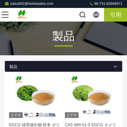
sales002@herbwaybio.com
86-731-82668671
引用
製品
製品
ビデオ
ビデオ
EGCG 緑茶抽出物 粉末 ポリ
CAS 989-51-5 EGCG カメリ