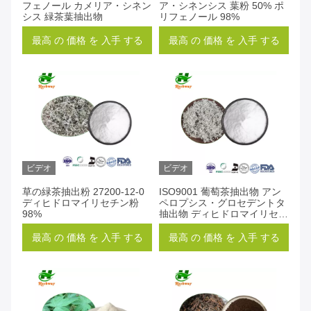
フェノール カメリア・シネン
ア・シネンシス 葉粉 50% ポ
シス 緑茶葉抽出物
リフェノール 98%
最高 の 価格 を 入手 する
最高 の 価格 を 入手 する
ビデオ
ビデオ
草の緑茶抽出粉 27200-12-0
ISO9001 葡萄茶抽出物 アン
ディヒドロマイリセチン粉
ペロプシス・グロセデントタ
98%
抽出物 ディヒドロマイリセチ
ン CAS 27200-12-0
最高 の 価格 を 入手 する
最高 の 価格 を 入手 する