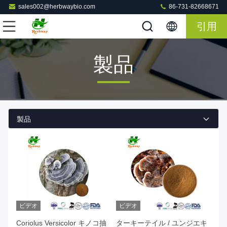
sales002@herbwaybio.com
86-731-82668671
引用
製品
製品
ビデオ
ビデオ
Coriolus Versicolor キノコ抽
ターキーテイル / ユンジエキ