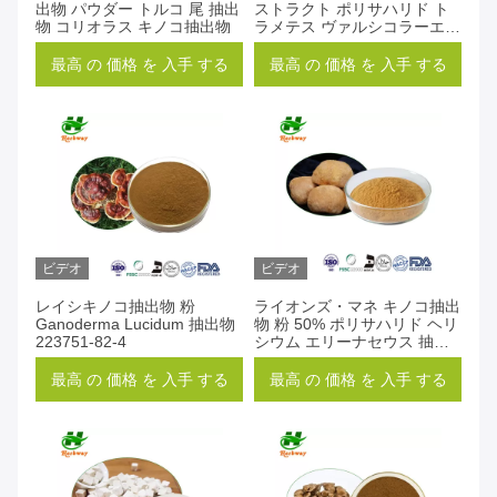
出物 パウダー トルコ 尾 抽出
ストラクト ポリサハリド ト
物 コリオラス キノコ抽出物
ラメテス ヴァルシコラーエキ
ストラクト
最高 の 価格 を 入手 する
最高 の 価格 を 入手 する
ビデオ
ビデオ
レイシキノコ抽出物 粉
ライオンズ・マネ キノコ抽出
Ganoderma Lucidum 抽出物
物 粉 50% ポリサハリド ヘリ
223751-82-4
シウム エリーナセウス 抽出
物 14047-29-1
最高 の 価格 を 入手 する
最高 の 価格 を 入手 する