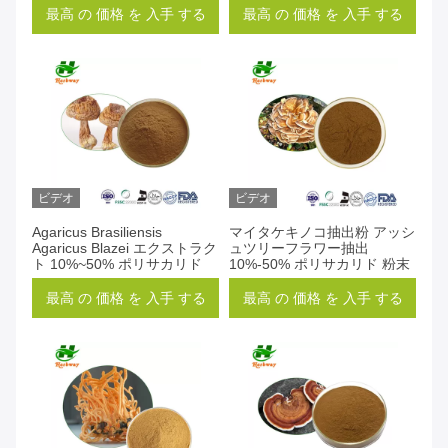
最高 の 価格 を 入手 する
最高 の 価格 を 入手 する
ビデオ
ビデオ
Agaricus Brasiliensis
マイタケキノコ抽出粉 アッシ
Agaricus Blazei エクストラク
ュツリーフラワー抽出
ト 10%~50% ポリサカリド
10%-50% ポリサカリド 粉末
最高 の 価格 を 入手 する
最高 の 価格 を 入手 する