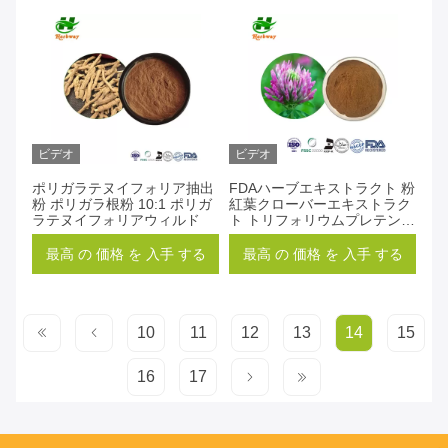
ビデオ
ビデオ
ポリガラテヌイフォリア抽出
FDAハーブエキストラクト 粉
粉 ポリガラ根粉 10:1 ポリガ
紅葉クローバーエキストラク
ラテヌイフォリアウィルド
ト トリフォリウムプレテンセ
エキストラクト 合計アイソフ
ラボン
最高 の 価格 を 入手 する
最高 の 価格 を 入手 する
10
11
12
13
14
15
16
17