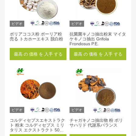
ビデオ
ビデオ
ポリアココス粉 ポーリア粉
抗菌菌キノコ抽出粉末 マイタ
売る トカホーエキス 脱白粉
ケキノコ抽出 Grifola
Frondosus P.E.
最高 の 価格 を 入手 する
最高 の 価格 を 入手 する
ビデオ
ビデオ
コルディセプスエキストラク
チャガキノコ抽出物 粉 ポリ
ト 粉末 コルディセプス ミリ
サハリド 代謝系バランス
タリス エクストラクト 50%
ポリサハリド