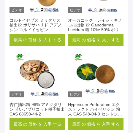
ビデオ
ビデオ
コルドイセプス ミリタリス
オーガニック・レイシ・キノ
抽出粉 ポリサハリド アデノ
コ抽出物 粉 Ganoderma
シン コルドイセピン
Lucidum 粉 10%~50% ポリサ
0.3%-10%
カリド 粉
最高 の 価格 を 入手 する
最高 の 価格 を 入手 する
ビデオ
ビデオ
杏仁抽出粉 98% アミグダリ
Hypericum Perforatum エク
ン 苦いアブリコット種子抽出
ストラクト ハイペリシン 粉
CAS 68650-44-2
末 CAS 548-04-9 セントジョ
ンズワート エクストラクト
最高 の 価格 を 入手 する
最高 の 価格 を 入手 する