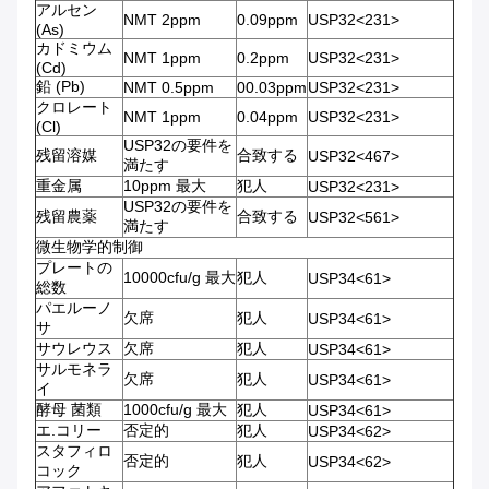
アルセン
NMT 2ppm
0.09ppm
USP32<231>
(As)
カドミウム
NMT 1ppm
0.2ppm
USP32<231>
(Cd)
鉛 (Pb)
NMT 0.5ppm
00.03ppm
USP32<231>
クロレート
NMT 1ppm
0.04ppm
USP32<231>
(Cl)
USP32の要件を
残留溶媒
合致する
USP32<467>
満たす
重金属
10ppm 最大
犯人
USP32<231>
USP32の要件を
残留農薬
合致する
USP32<561>
満たす
微生物学的制御
プレートの
10000cfu/g 最大
犯人
USP34<61>
総数
パエルーノ
欠席
犯人
USP34<61>
サ
サウレウス
欠席
犯人
USP34<61>
サルモネラ
欠席
犯人
USP34<61>
イ
酵母 菌類
1000cfu/g 最大
犯人
USP34<61>
エ.コリー
否定的
犯人
USP34<62>
スタフィロ
否定的
犯人
USP34<62>
コック