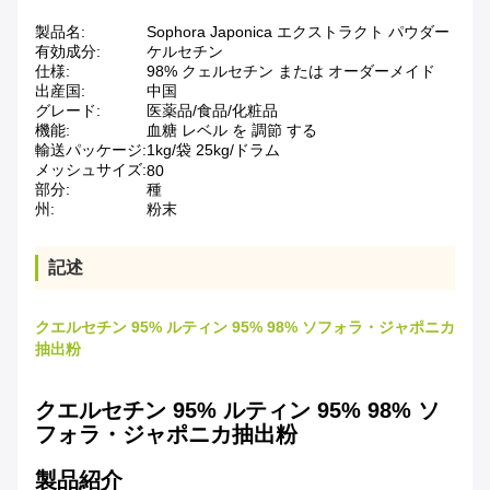
製品名:
Sophora Japonica エクストラクト パウダー
有効成分:
ケルセチン
仕様:
98% クェルセチン または オーダーメイド
出産国:
中国
グレード:
医薬品/食品/化粧品
機能:
血糖 レベル を 調節 する
輸送パッケージ:
1kg/袋 25kg/ドラム
メッシュサイズ:
80
部分:
種
州:
粉末
記述
クエルセチン 95% ルティン 95% 98% ソフォラ・ジャポニカ
抽出粉
クエルセチン 95% ルティン 95% 98% ソ
フォラ・ジャポニカ抽出粉
製品紹介