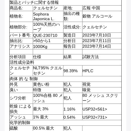
製品とバッチに関する情報
商品名:
クェルセチン
産地:
広報 中国
抽出の種
Sophora
植物名:
穀物 アルコール
Japonica L.
類:
100%天然のハ
植物部分:
活性成分:
クェルセチン
ーブ
パート番号:
製造日
2023年7月10日
QUE-230710
抽出比:
>50から1
分析日
2023年7月11日
アナリシス
報告日
2023年7月14日
1000Kg
分析項目
仕様
結果
試験方法
活性成分染料
クェルセチ
NLT95% クエル
98.39%
HPLC
ン
セチン
肉体 的 な 制御
外見
黄色い粉
犯人
視覚
臭い
特徴
犯人
嗅覚
100%合格 80 メ
80 メッシュ スクリ
シワ分析
犯人
ッシュ
ーン
乾燥 による
最大 3%
1.16%
USP32<561>
損失
アッシュ
1% 最大
0.54%
USP32<731>
化学的制御
硫酸
00.5% 最大
犯人