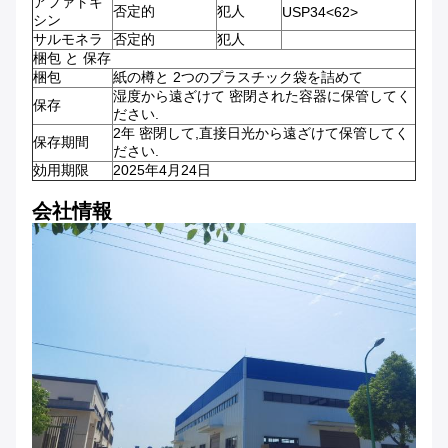
アファトキ
否定的
犯人
USP34<62>
シン
サルモネラ
否定的
犯人
梱包 と 保存
梱包
紙の樽と 2つのプラスチック袋を詰めて
湿度から遠ざけて 密閉された容器に保管してく
保存
ださい.
2年 密閉して,直接日光から遠ざけて保管してく
保存期間
ださい.
効用期限
2025年4月24日
会社情報