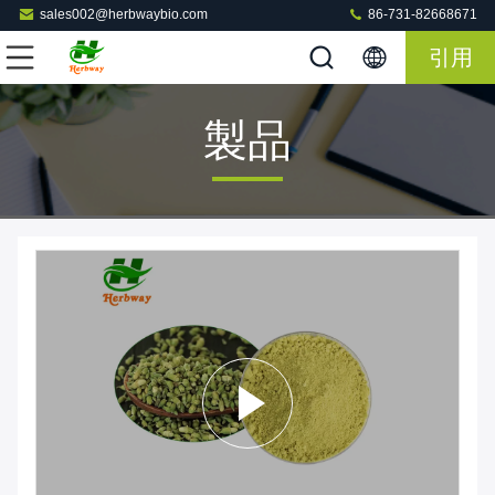
sales002@herbwaybio.com
86-731-82668671
引用
製品