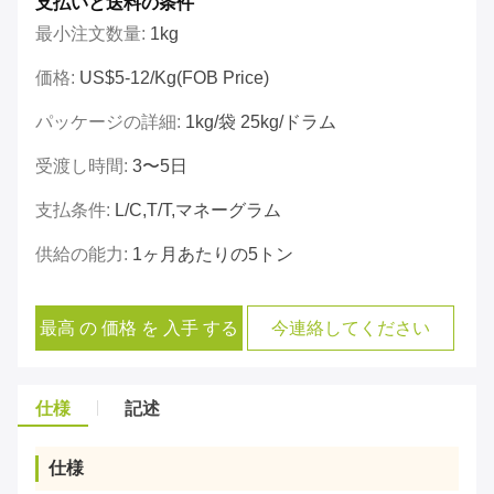
支払いと送料の条件
最小注文数量:
1kg
価格:
US$5-12/kg(FOB Price)
パッケージの詳細:
1kg/袋 25kg/ドラム
受渡し時間:
3〜5日
支払条件:
L/C,T/T,マネーグラム
供給の能力:
1ヶ月あたりの5トン
最高 の 価格 を 入手 する
今連絡してください
仕様
記述
仕様