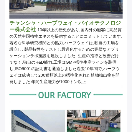
チャンシャ・ハーブウェイ・バイオテクノロジ
ー株式会社
10年以上の歴史があり,国内外の顧客に高品質
の天然中国植物エキスを提供することにコミットしています.
著名な科学研究機関との協力,ハーブウェイは,独自の工場を
設立し, 製品特性をテストし最適化するための完璧なアプリ
ケーションラボ施設を建設しました. 生産の指導と改善だけ
でなく,独自のR&D能力.工場はGMP標準生産ラインを装備
し,ISO9001の証明書を通過しました過去10年間で,ハーブウ
ェイは成功して200種類以上の標準化された植物抽出物を開
発しました.年間生産能力が1000トン以上.