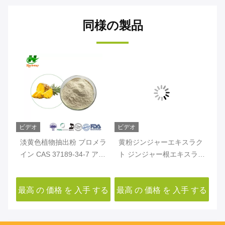
同様の製品
ビデオ
ビデオ
ビ
リゴ
淡黄色植物抽出粉 ブロメラ
黄粉ジンジャーエキスラク
ホ
キ
イン CAS 37189-34-7 アナ
ト ジンジャー根エキスラク
ヒ
8-
ナス抽出粉
ト ジンジャーロール CAS
ア
84696-15-1
10
する
最高 の 価格 を 入手 する
最高 の 価格 を 入手 する
最