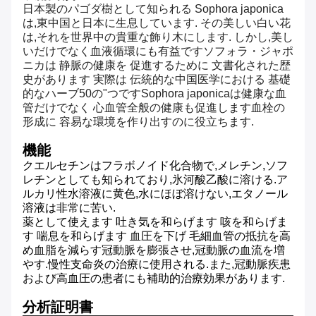
日本製のパゴダ樹として知られる Sophora japonica
は,東中国と日本に生息しています. その美しい白い花
は,それを世界中の貴重な飾り木にします. しかし,美し
いだけでなく血液循環にも有益ですソフォラ・ジャポ
ニカは 静脈の健康を 促進するために 文書化された歴
史があります 実際は 伝統的な中国医学における 基礎
的なハーブ50の"つですSophora japonicaは健康な血
管だけでなく 心血管全般の健康も促進します血栓の
形成に 容易な環境を作り出すのに役立ちます.
機能
クエルセチンはフラボノイド化合物で,メレチン,ソフ
レチンとしても知られており,氷河酸乙酸に溶ける.ア
ルカリ性水溶液に黄色,水にほぼ溶けない,エタノール
溶液は非常に苦い.
薬として使えます 吐き気を和らげます 咳を和らげま
す 喘息を和らげます 血圧を下げ 毛細血管の抵抗を高
め血脂を減らす冠動脈を膨張させ,冠動脈の血流を増
やす.慢性支命炎の治療に使用される.また,冠動脈疾患
および高血圧の患者にも補助的治療効果があります.
分析証明書