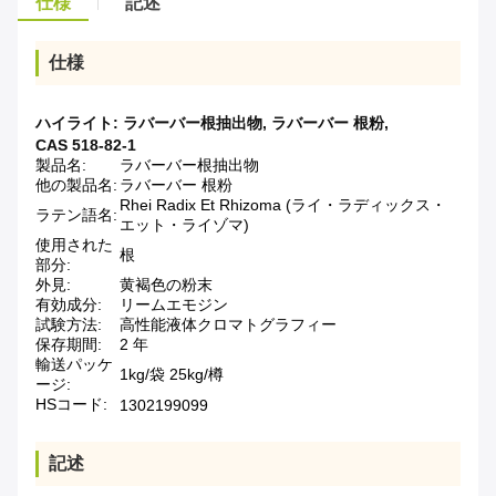
仕様
記述
仕様
ハイライト:
ラバーバー根抽出物
,
ラバーバー 根粉
,
CAS 518-82-1
製品名:
ラバーバー根抽出物
他の製品名:
ラバーバー 根粉
Rhei Radix Et Rhizoma (ライ・ラディックス・
ラテン語名:
エット・ライゾマ)
使用された
根
部分:
外見:
黄褐色の粉末
有効成分:
リームエモジン
試験方法:
高性能液体クロマトグラフィー
保存期間:
2 年
輸送パッケ
1kg/袋 25kg/樽
ージ:
HSコード:
1302199099
記述