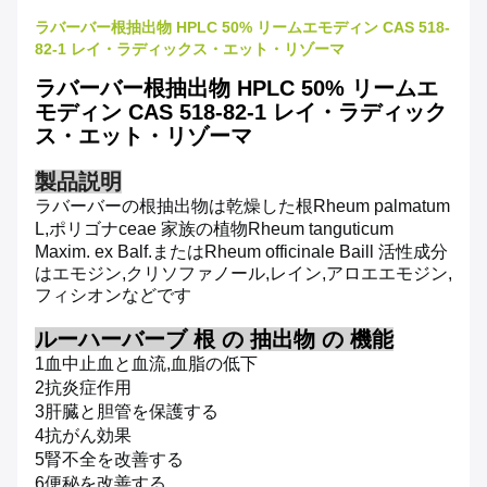
ラバーバー根抽出物 HPLC 50% リームエモディン CAS 518-
82-1 レイ・ラディックス・エット・リゾーマ
ラバーバー根抽出物 HPLC 50% リームエ
モディン CAS 518-82-1 レイ・ラディック
ス・エット・リゾーマ
製品説明
ラバーバーの根抽出物は
乾燥した根
Rheum palmatum
L,ポリゴナceae 家族の植物
Rheum tanguticum
Maxim. ex Balf.または
Rheum officinale Baill 活性成分
はエモジン,クリソファノール,レイン,アロエエモジン,
フィシオンなどです
ルーハーバーブ 根 の 抽出物 の 機能
1血中止血と血流,血脂の低下
2抗炎症作用
3肝臓と胆管を保護する
4抗がん効果
5腎不全を改善する
6便秘を改善する