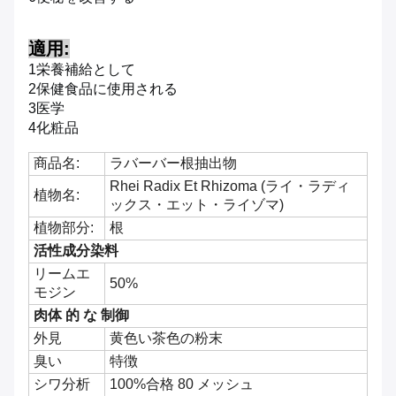
適用:
1栄養補給として
2保健食品に使用される
3医学
4化粧品
商品名:
ラバーバー根抽出物
Rhei Radix Et Rhizoma (ライ・ラディ
植物名:
ックス・エット・ライゾマ)
植物部分:
根
活性成分染料
リームエ
50%
モジン
肉体 的 な 制御
外見
黄色い茶色の粉末
臭い
特徴
シワ分析
100%合格 80 メッシュ