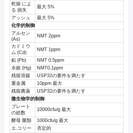
乾燥 によ
最大 5%
る 損失
アッシュ
最大 5%
化学的制御
アルセン
NMT 2ppm
(As)
カドミウ
NMT 1ppm
ム (Cd)
鉛 (Pb)
NMT 0.5ppm
水銀 (Hg)
NMT0.1ppm
残留溶媒
USP32の要件を満たす
重金属
10ppm 最大
残留農薬
USP32の要件を満たす
微生物学的制御
プレート
10000cfu/g 最大
の総数
酵母 菌類
1000cfu/g 最大
エ.コリー
否定的