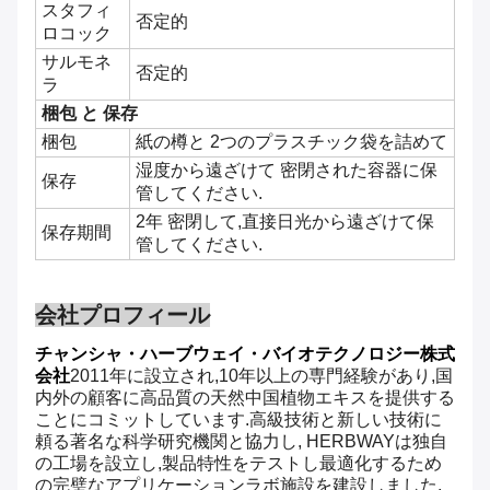
スタフィ
否定的
ロコック
サルモネ
否定的
ラ
梱包 と 保存
梱包
紙の樽と 2つのプラスチック袋を詰めて
湿度から遠ざけて 密閉された容器に保
保存
管してください.
2年 密閉して,直接日光から遠ざけて保
保存期間
管してください.
会社プロフィール
チャンシャ・ハーブウェイ・バイオテクノロジー株式
会社
2011年に設立され,10年以上の専門経験があり,国
内外の顧客に高品質の天然中国植物エキスを提供する
ことにコミットしています.高級技術と新しい技術に
頼る著名な科学研究機関と協力し, HERBWAYは独自
の工場を設立し,製品特性をテストし最適化するため
の完璧なアプリケーションラボ施設を建設しました.