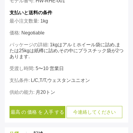
モデル番号:
HW-RHE-001
支払いと送料の条件
最小注文数量:
1kg
価格:
Negotiable
パッケージの詳細:
1kgはアルミホイール袋に詰め,ま
たは25kgは紙樽に詰め,その中にプラスチック袋が2つ
あります.
受渡し時間:
5〜10 営業日
支払条件:
L/C,T/T,ウェスタンユニオン
供給の能力:
月20トン
最高 の 価格 を 入手 する
今連絡してください