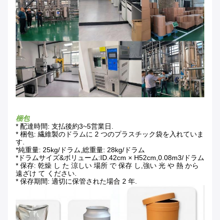
梱包
* 配達時間: 支払後約3~5営業日.
* 梱包: 繊維製のドラムに 2 つのプラスチック袋を入れていま
す.
*純重量: 25kg/ドラム,総重量: 28kg/ドラム
*ドラムサイズ&ボリューム:ID.42cm × H52cm,0.08m3/ドラム
* 保存: 乾燥 し た 涼しい 場所 で 保存 し,強い 光 や 熱 から
遠ざけ て ください.
* 保存期間: 適切に保管された場合 2 年.