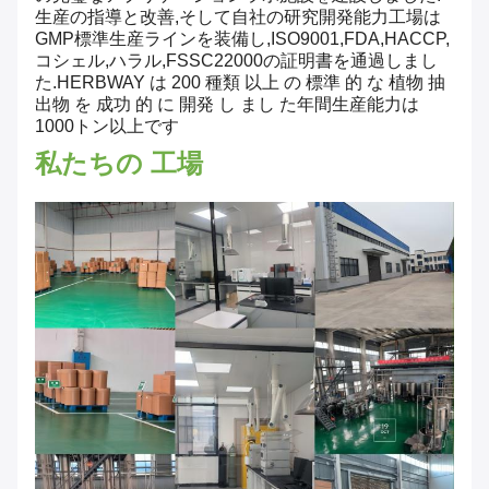
生産の指導と改善,そして自社の研究開発能力工場は
GMP標準生産ラインを装備し,ISO9001,FDA,HACCP,
コシェル,ハラル,FSSC22000の証明書を通過しまし
た.HERBWAY は 200 種類 以上 の 標準 的 な 植物 抽
出物 を 成功 的 に 開発 し まし た年間生産能力は
1000トン以上です
私たちの 工場