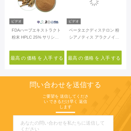
ビデオ
ビデオ
ビ
C
FDAハーブエキストラクト
ベータエクディステロン 粉
ハ
粉末 HPLC 25% サリシン
シアノティス アラクノイド
ト
デ
CAS 138-52-3 柳樹皮エキ
抽出物 HPLC 95% β-エク
ド
ー
ストラクト サリックス
ディゾン CAS 5289-74-7
リ
する
最高 の 価格 を 入手 する
最高 の 価格 を 入手 する
最
Alba L
ク
問い合わせを送信する
ご要望を 送信してくださ
い できるだけ早く 返信
します