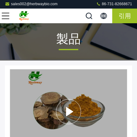
sales002@herbwaybio.com
86-731-82668671
引用
製品