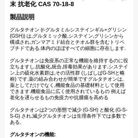
末 抗老化 CAS 70-18-8
製品説明
グルタチオン (r-グルタミルシステインギル+グリシン
(GSH)) は,グルタミック酸,システイン,グリシンから
構成され,ガンマアミド結合とチオル群を含むトリペ
プチドである.体内のほぼすべての細胞に存在します.
グルタチオンは免疫系の正常な機能を維持するのに役
立ちますし,抗酸化,統合,排毒効果があります.システイ
ン上の硫化水素群は,その活性群 (しばしばG-SHと略
称) です.薬の組み合わせが簡単ですグルタチオンは,
薬としてだけでなく,機能食品の基礎材料として使用
できます.機能食品に広く使用されているもの 例えば
老化を遅らせるもの免疫力や抗腫瘍を高める
グルタチオンは2つの形態で減少 (G-SH) と酸化 (G-S-
S-G) され,減少グルタチオンは生理条件下では多数で
ある.
グルタチオンの機能: