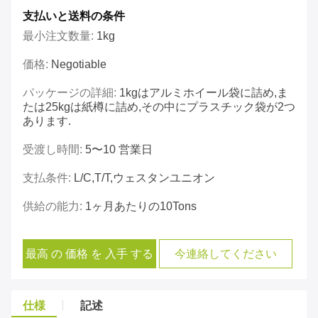
支払いと送料の条件
最小注文数量:
1kg
価格:
Negotiable
パッケージの詳細:
1kgはアルミホイール袋に詰め,ま
たは25kgは紙樽に詰め,その中にプラスチック袋が2つ
あります.
受渡し時間:
5〜10 営業日
支払条件:
L/C,T/T,ウェスタンユニオン
供給の能力:
1ヶ月あたりの10Tons
最高 の 価格 を 入手 する
今連絡してください
仕様
記述