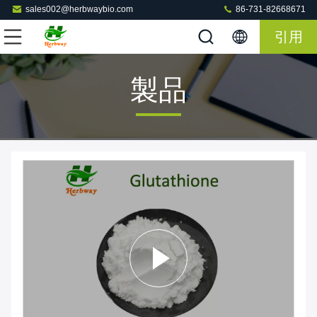
sales002@herbwaybio.com
86-731-82668671
引用
製品