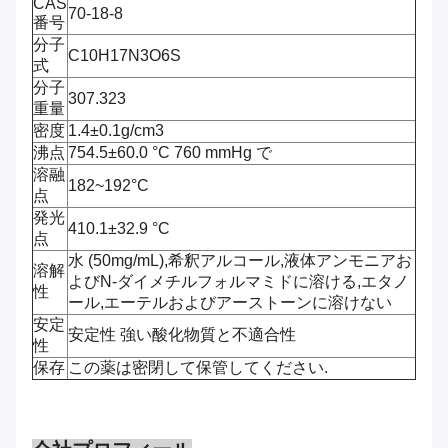
CAS
70-18-8
番号
分子
C10H17N3O6S
式
分子
307.323
重量
密度
1.4±0.1g/cm3
沸点
754.5±60.0 °C 760 mmHg で
溶融
182~192°C
点
発光
410.1±32.9 °C
点
水 (50mg/mL),希釈アルコール,液体アンモニアお
溶解
よびN-ダイメチルフォルマミドに溶ける,エタノ
性
ール,エーテルおよびアーストーンに溶けない
安定
安定性 強い酸化物質と不適合性
性
保存
この薬は密閉して保管してください.