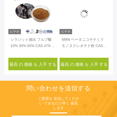
ビデオ
ビデオ
ビ
キ
シラジット抽出 フルブ酸
NMN ベータニコチナミド
ピ
S
10% 30% 50% CAS 479-
モノヌクレオチド粉 CAS
粉 
66-3
1094-61-7 NAD+ NMN
する
最高 の 価格 を 入手 する
最高 の 価格 を 入手 する
最
問い合わせを送信する
ご要望を 送信してくださ
い できるだけ早く 返信
します