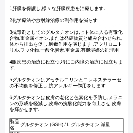
1肝臓を保護し,様々な肝臓疾患を治療します.
2化学療法や放射線治療の副作用を減らす
3抗毒剤としてのグルタチオンは,ヒト体に入る有毒化
合物,重金属イオン,または発癌物質と組み合わせられ,
体から排出を促し,解毒作用を演じます..アクリロニト
リル,フッ化物,一酸化炭素,重金属,有機溶媒の処理用
4眼疾患の治療に役立つ,特に白内障の治療に役立ちま
す.
5グルタチオンはアセチルコリンとコレネステラーゼ
の不均衡を修正し,抗アレルギー作用をします.
6グルタチオンは皮膚の老化と色素化を予防し,メラニ
ンの形成を軽減し,皮膚の抗酸化能力を向上させ,皮膚
を輝かせます.
製品
グルタチオン (GSH) / L-グルタチオン 減量
名