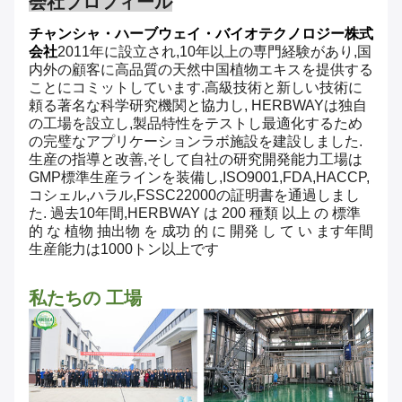
会社プロフィール
チャンシャ・ハーブウェイ・バイオテクノロジー株式
会社
2011年に設立され,10年以上の専門経験があり,国
内外の顧客に高品質の天然中国植物エキスを提供する
ことにコミットしています.高級技術と新しい技術に
頼る著名な科学研究機関と協力し, HERBWAYは独自
の工場を設立し,製品特性をテストし最適化するため
の完璧なアプリケーションラボ施設を建設しました.
生産の指導と改善,そして自社の研究開発能力工場は
GMP標準生産ラインを装備し,ISO9001,FDA,HACCP,
コシェル,ハラル,FSSC22000の証明書を通過しまし
た. 過去10年間,HERBWAY は 200 種類 以上 の 標準
的 な 植物 抽出物 を 成功 的 に 開発 し て い ます年間
生産能力は1000トン以上です
私たちの 工場