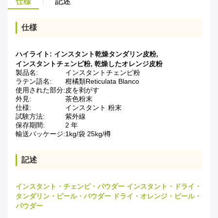
仕様
記述
仕様
ハイライト:
インスタント乾燥タンダリン皮粉
,
インスタントチェンピ粉
,
乾燥したオレンジ皮粉
製品名:
インスタントチェンピ粉
ラテン語名:
柑橘類Reticulata Blanco
使用された部分:
皮を剥がす
外見:
茶色粉末
仕様:
インスタント 粉末
試験方法:
紫外線
保存期間:
2 年
輸送パッケージ:
1kg/袋 25kg/樽
記述
インスタント・チェンピ・パウダー インスタント・ドライ・
タンダリン・ピール・パウダー ドライ・オレンジ・ピール・
パウダー