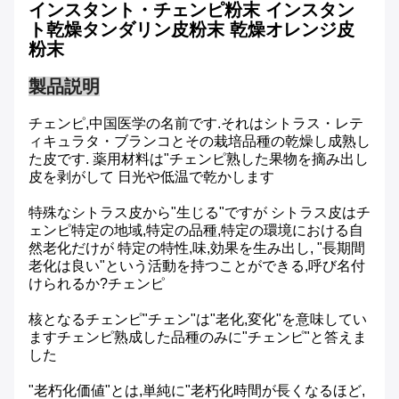
インスタント・チェンピ粉末 インスタン
ト乾燥タンダリン皮粉末 乾燥オレンジ皮
粉末
製品説明
チェンピ,中国医学の名前です.それはシトラス・レテ
ィキュラタ・ブランコとその栽培品種の乾燥し成熟し
た皮です. 薬用材料は"
チェンピ
熟した果物を摘み出し
皮を剥がして 日光や低温で乾かします
特殊なシトラス皮から"生じる"ですが シトラス皮は
チ
ェンピ
特定の地域,特定の品種,特定の環境における自
然老化だけが 特定の特性,味,効果を生み出し, "長期間
老化は良い"という活動を持つことができる,呼び名付
けられるか?
チェンピ
核となる
チェンピ
"チェン"は"老化,変化"を意味してい
ます
チェンピ
熟成した品種のみに"
チェンピ
"と答えま
した
"老朽化価値"とは,単純に"老朽化時間が長くなるほど,