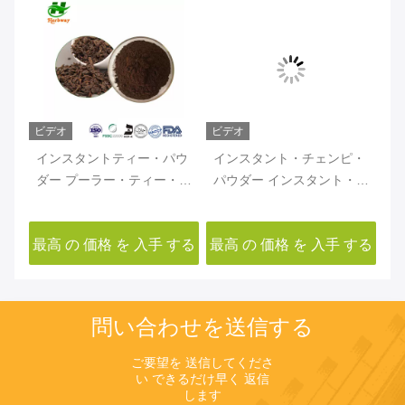
ビデオ
ビデオ
ビ
ー
インスタントティー・パウ
インスタント・チェンピ・
イ
ブラ
ダー プーラー・ティー・パ
パウダー インスタント・ド
末
ウダー インスタント・PU-
ライ・タンダリン・ピー
ー
Erh ティー・パウダー
ル・パウダー ドライ・オレ
粉
する
最高 の 価格 を 入手 する
最高 の 価格 を 入手 する
最
ンジ・ピール・パウダー
問い合わせを送信する
ご要望を 送信してくださ
い できるだけ早く 返信
します