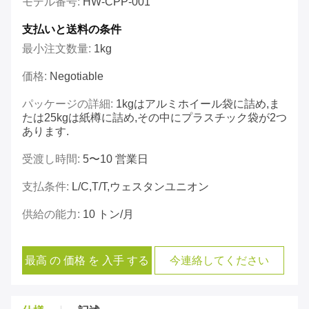
モデル番号:
HW-CPP-001
支払いと送料の条件
最小注文数量:
1kg
価格:
Negotiable
パッケージの詳細:
1kgはアルミホイール袋に詰め,ま
たは25kgは紙樽に詰め,その中にプラスチック袋が2つ
あります.
受渡し時間:
5〜10 営業日
支払条件:
L/C,T/T,ウェスタンユニオン
供給の能力:
10 トン/月
最高 の 価格 を 入手 する
今連絡してください