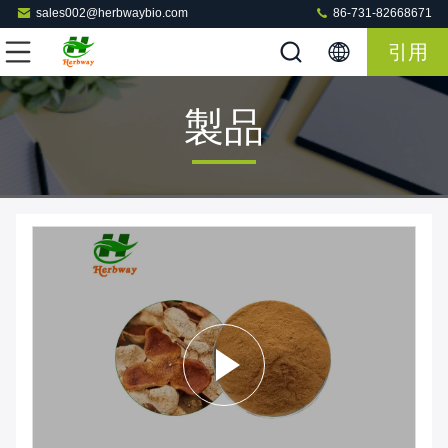
sales002@herbwaybio.com
86-731-82668671
引用
製品