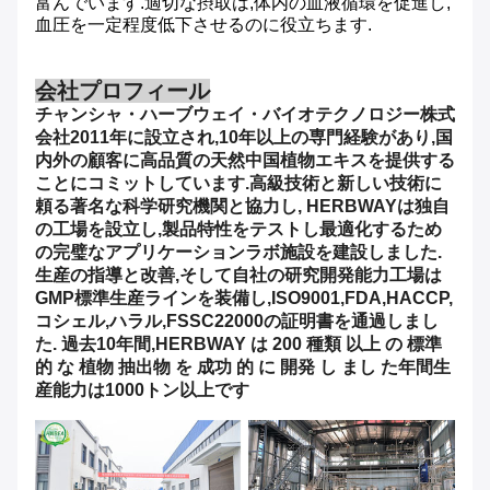
富んでいます.適切な摂取は,体内の血液循環を促進し,
血圧を一定程度低下させるのに役立ちます.
会社プロフィール
チャンシャ・ハーブウェイ・バイオテクノロジー株式
会社
2011年に設立され,10年以上の専門経験があり,国
内外の顧客に高品質の天然中国植物エキスを提供する
ことにコミットしています.高級技術と新しい技術に
頼る著名な科学研究機関と協力し, HERBWAYは独自
の工場を設立し,製品特性をテストし最適化するため
の完璧なアプリケーションラボ施設を建設しました.
生産の指導と改善,そして自社の研究開発能力工場は
GMP標準生産ラインを装備し,ISO9001,FDA,HACCP,
コシェル,ハラル,FSSC22000の証明書を通過しまし
た. 過去10年間,HERBWAY は 200 種類 以上 の 標準
的 な 植物 抽出物 を 成功 的 に 開発 し まし た年間生
産能力は1000トン以上です