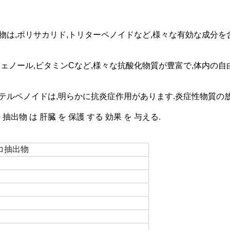
dum の抽出物は,ポリサカリド,トリターペノイドなど,様々な有効な
出物は,ポリフェノール,ビタミンCなど,様々な抗酸化物質が豊富で,体
出物中のトリテルペノイドは,明らかに抗炎症作用があります.炎症性物質
m の 抽出物 は 肝臓 を 保護 する 効果 を 与える.
コ抽出物