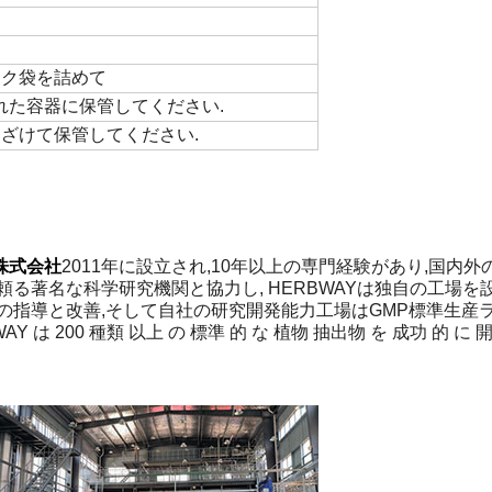
ック袋を詰めて
れた容器に保管してください.
遠ざけて保管してください.
株式会社
2011年に設立され,10年以上の専門経験があり,国
る著名な科学研究機関と協力し, HERBWAYは独自の工場
と改善,そして自社の研究開発能力工場はGMP標準生産ラインを装備
AY は 200 種類 以上 の 標準 的 な 植物 抽出物 を 成功 的 