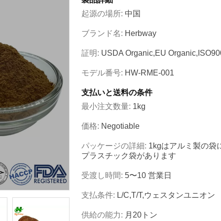
起源の場所:
中国
ブランド名:
Herbway
証明:
USDA Organic,EU Organic,ISO9
モデル番号:
HW-RME-001
支払いと送料の条件
最小注文数量:
1kg
価格:
Negotiable
パッケージの詳細:
1kgはアルミ製の袋
プラスチック袋があります
受渡し時間:
5〜10 営業日
支払条件:
L/C,T/T,ウェスタンユニオン
供給の能力:
月20トン