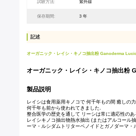
試験方法:
紫外線
保存期間:
3 年
記述
オーガニック・レイシ・キノコ抽出粉 Ganoderma Luci
オーガニック・レイシ・キノコ抽出粉 Ganod
製品説明
レイシは食用薬用キノコで 何千年もの間 癒しの
何千年も前から使われてきました.
整合医学の歴史を通して リーシは常に適応性の
レイシキノコ抽出物
熱水抽出 (またはアルコール
ーマ・ルシダムトリターペノイドとガノダーマ・ル