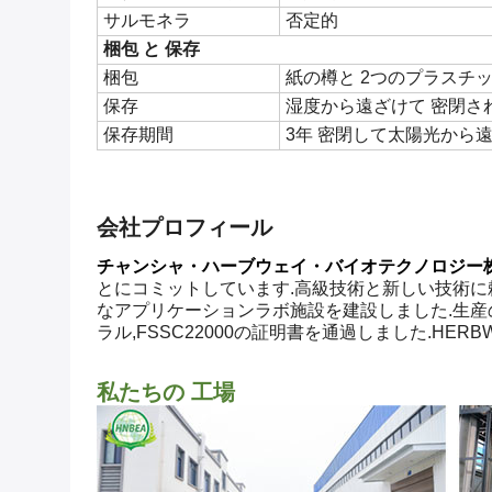
サルモネラ
否定的
梱包 と 保存
梱包
紙の樽と 2つのプラスチ
保存
湿度から遠ざけて 密閉さ
保存期間
3年 密閉して太陽光から
会社プロフィール
チャンシャ・ハーブウェイ・バイオテクノロジー
とにコミットしています.高級技術と新しい技術に頼
なアプリケーションラボ施設を建設しました.生産の指導
ラル,FSSC22000の証明書を通過しました.HERBW
私たちの 工場