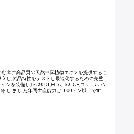
内外の顧客に高品質の天然中国植物エキスを提供するこ
を設立し,製品特性をテストし最適化するための完璧
し,ISO9001,FDA,HACCP,コシェル,ハ
に 開発 し まし た年間生産能力は1000トン以上です