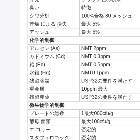
臭い
特徴
シワ分析
100%合格 80 メッシュ
乾燥 による 損失
最大 5%
アッシュ
最大 5%
化学的制御
アルセン (As)
NMT 2ppm
カドミウム (Cd)
NMT 0.3ppm
鉛 (Pb)
NMT 0.5ppm
水銀 (Hg)
NMT0.1ppm
残留溶媒
USP32の要件を満たす
重金属
10ppm 最大
残留農薬
USP32の要件を満たす
微生物学的制御
プレートの総数
1最大000cfu/g
酵母 菌類
最大100cfu/g
エ.コリー
否定的
スタフィロコック
否定的