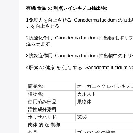
有機 食品 の 利点
レイシキノコ抽出物
:
1免疫力を向上させる: Ganoderma luci
力を向上させる.
2抗酸化作用: Ganoderma lucidum 抽
遅らせます.
3抗炎症作用: Ganoderma lucidum 抽
4肝臓 の 健康 を 促進 する: Ganoderma lucidu
商品名:
オーガニック レイシキノ
植物名:
カルスト
使用済み部品:
果物体
活性成分染料
ポリサハリド
30%
肉体 的 な 制御
外見
ブラウン色の粉末