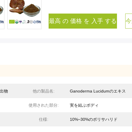
最高 の 価格 を 入手 する
今
抽出物
他の製品名:
Ganoderma Lucidumのエキス
使用された部分:
実を結ぶボディ
仕様:
10%~30%のポリサハリド