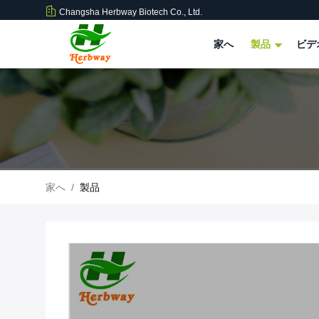
Changsha Herbway Biotech Co., Ltd.
家へ
製品
ビデ
家へ
/
製品