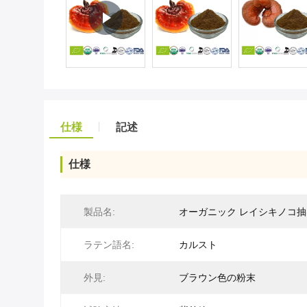
仕様
記述
仕様
製品名:
オーガニック レイシキノコ
ラテン語名:
カルスト
外見:
ブラウン色の粉末