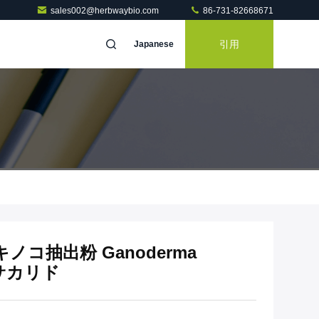
sales002@herbwaybio.com
86-731-82668671
引用
Japanese
コ抽出粉 Ganoderma
リサカリド